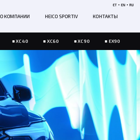
•
•
ET
EN
RU
О КОМПАНИИ
HEICO SPORTIV
КОНТАКТЫ
XC40
XC60
XC90
EX90