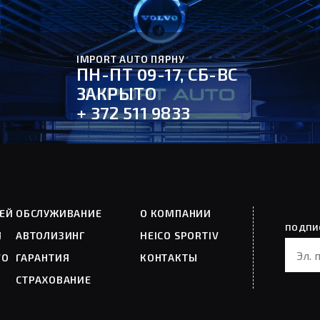
IMPORT AUTO ПЯРНУ
ПН-ПТ 09-17, СБ-ВС
ЗАКРЫТО
+ 372 511 9833
ЕЙ
ОБСЛУЖИВАНИЕ
О КОМПАНИИ
ПОДПИ
Я
АВТОЛИЗИНГ
HEICO SPORTIV
VO
ГАРАНТИЯ
КОНТАКТЫ
СТРАХОВАНИЕ